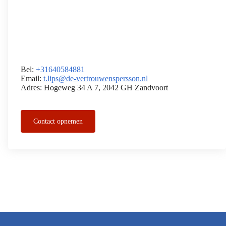
Bel:
+31640584881
Email:
t.lips@de-vertrouwenspersson.nl
Adres: Hogeweg 34 A 7, 2042 GH Zandvoort
Contact opnemen