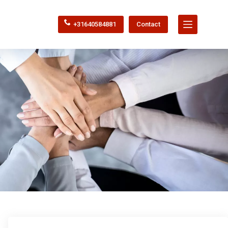
+31640584881
Contact