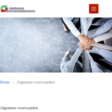
Ga
naar
de
inhoud
Home
›
Algemene voorwaarden
Algemene voorwaarden